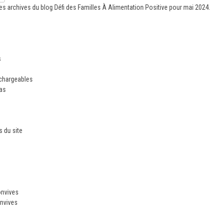
es archives du blog
Défi des Familles À Alimentation Positive
pour mai 2024.
s
échargeables
ias
 du site
n
onvives
nvives