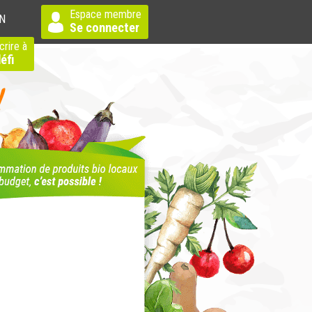
Espace membre
N
Se connecter
crire à
éfi