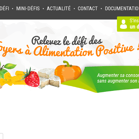
DÉFI
MINI-DÉFIS
ACTUALITÉ
CONTACT
DOCUMENTATIO
●
●
●
●
S'ins
un d