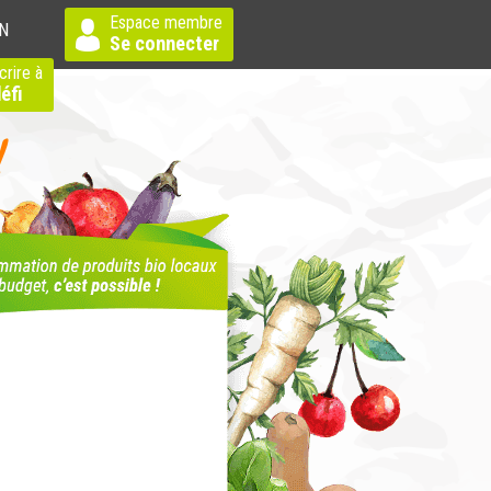
Espace membre
N
Se connecter
crire à
éfi