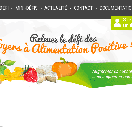
DÉFI
MINI-DÉFIS
ACTUALITÉ
CONTACT
DOCUMENTATIO
●
●
●
●
S'ins
un d