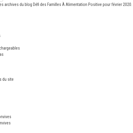
es archives du blog
Défi des Familles À Alimentation Positive
pour février 2020.
s
échargeables
ias
 du site
n
onvives
nvives