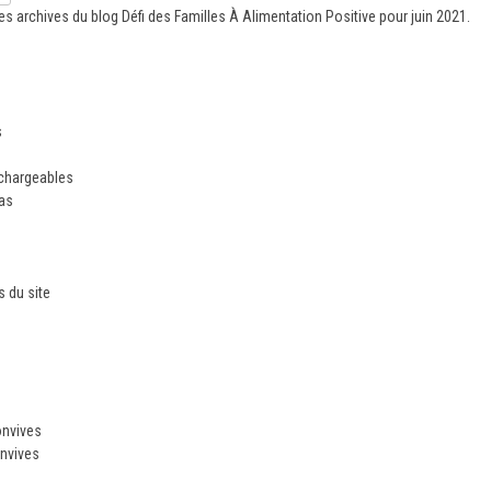
es archives du blog
Défi des Familles À Alimentation Positive
pour juin 2021.
s
échargeables
ias
 du site
n
onvives
nvives