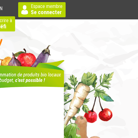
Espace membre
N
Se connecter
crire à
éfi