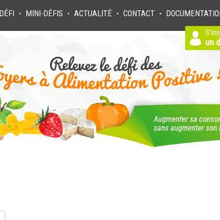
DÉFI
MINI-DÉFIS
ACTUALITÉ
CONTACT
DOCUMENTATIO
●
●
●
●
S'ins
un d