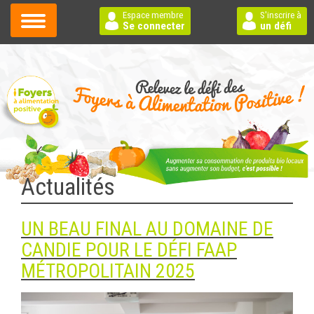
Espace membre
S'inscrire à
Se connecter
un défi
Actualités
UN BEAU FINAL AU DOMAINE DE
CANDIE POUR LE DÉFI FAAP
MÉTROPOLITAIN 2025