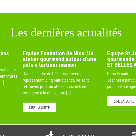
Les dernières actualités
epas
Equipe Fondation de Nice: Un
Equipe St Je
atelier gourmand autour d'une
gourmande 
pâte à tartiner maison
ET BELLES 
oposé dans
Dans le cadre du Défi, trois foyers,
Dans le cadre du 
ient invités
représentant cinq participants, se sont
Jeannet a partic
..]
retrouvés pour un atelier cuisine libre
jardin « Sauvages 
consacré à la réalisation [...]
LIRE LA SUITE
LIRE LA SUITE