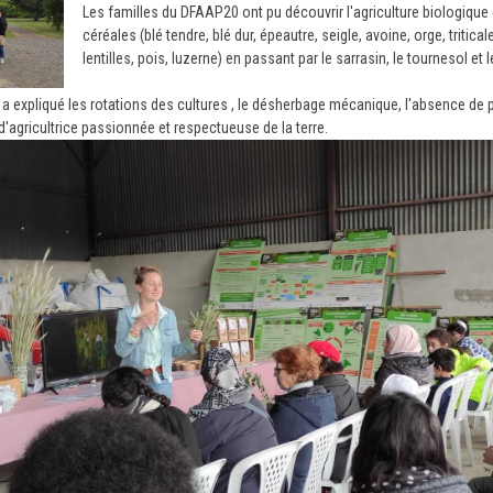
Les familles du DFAAP20 ont pu découvrir l'agriculture biologique 
céréales (blé tendre, blé dur, épeautre, seigle, avoine, orge, tritic
lentilles, pois, luzerne) en passant par le sarrasin, le tournesol et 
 expliqué les rotations des cultures , le désherbage mécanique, l'absence de pr
 d'agricultrice passionnée et respectueuse de la terre.