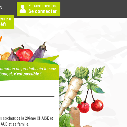
Espace membre
N
Se connecter
crire à
éfi
res sociaux de la 20ème CHAISE et
AUD et sa famille.