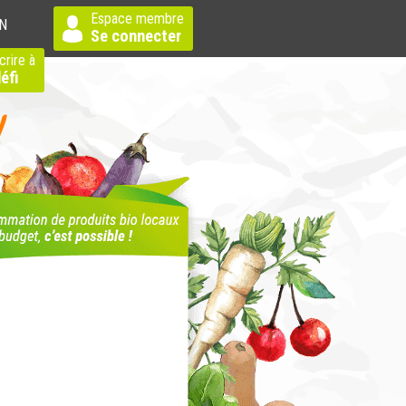
Espace membre
N
Se connecter
crire à
éfi