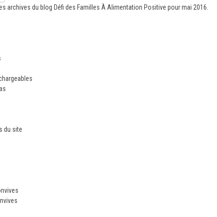
es archives du blog
Défi des Familles À Alimentation Positive
pour mai 2016.
s
échargeables
ias
 du site
n
onvives
nvives