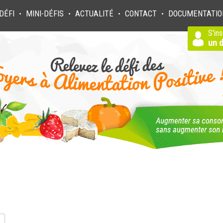
DÉFI
MINI-DÉFIS
ACTUALITÉ
CONTACT
DOCUMENTATIO
●
●
●
●
S'ins
un d