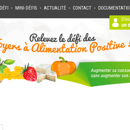
DÉFI
MINI-DÉFIS
ACTUALITÉ
CONTACT
DOCUMENTATIO
●
●
●
●
S'ins
un d