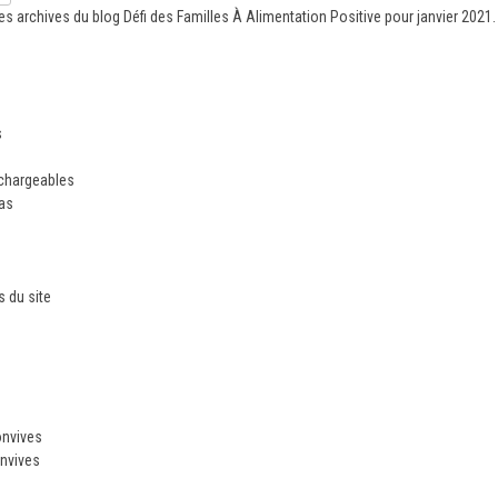
es archives du blog
Défi des Familles À Alimentation Positive
pour janvier 2021.
s
échargeables
ias
 du site
n
onvives
nvives