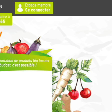
Espace membre
N
Se connecter
crire à
éfi