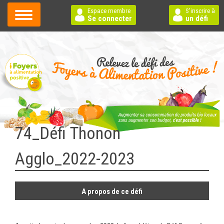
Espace membre
S'inscrire à
Se connecter
un défi
74_Défi Thonon
Agglo_2022-2023
A propos de ce défi