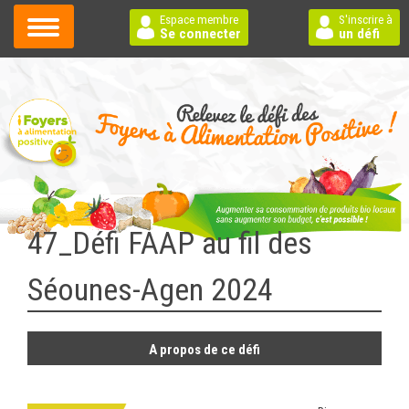
Espace membre
S'inscrire à
Se connecter
un défi
47_Défi FAAP au fil des
Séounes-Agen 2024
A propos de ce défi