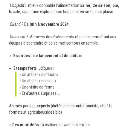
L’objectif
:
mieux connaître l’alimentation
saine, de saison, bio,
locale
, sans faire exploser son budget et en se faisant plaisir
Quand ?
De
juin à novembre 2024
Comment ?
A travers des événements réguliers permettant aux
équipes d’apprendre et de se motiver tous ensemble.
→ 2 soirées
:
de lancement et de clôture
→ 3 temps forts
ludiques :
Un atelier « nutrition »
Un atelier « cuisine »
Une visite de ferme
Et d’autres surprises….
Animés par des
experts
(diététicien.ne-nutritionniste, chef.fe
formateur, agriculteur.rices bio)
→ Des mini-défis :
à réaliser suivant ses envies