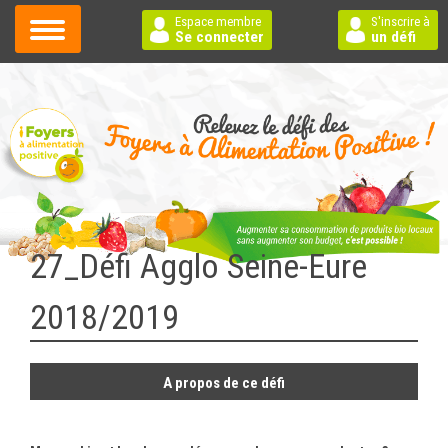
Espace membre
S'inscrire à
Se connecter
un défi
27_Défi Agglo Seine-Eure
2018/2019
A propos de ce défi