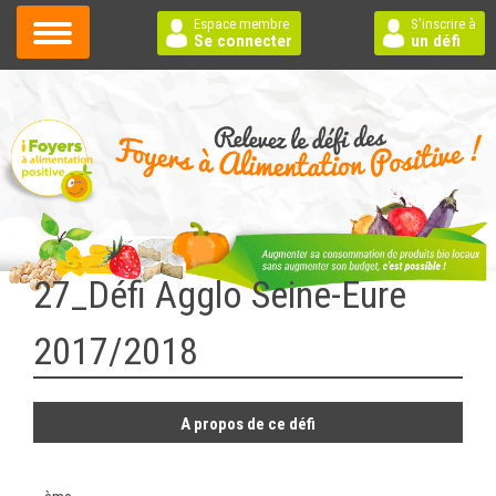
Espace membre
S'inscrire à
Se connecter
un défi
27_Défi Agglo Seine-Eure
2017/2018
A propos de ce défi