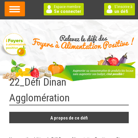
Espace membre
S'inscrire à
Se connecter
un défi
22_Défi Dinan
Agglomération
A propos de ce défi